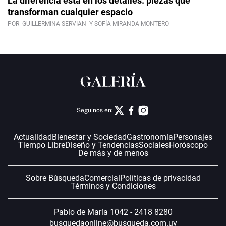
La diferencia está en los detalles: piezas que
transforman cualquier espacio
POR
GUILLERMINA SERVIAN
Y SOFÍA MIRANDA MONTERO
Seguinos en:
Actualidad
Bienestar y Sociedad
Gastronomía
Personajes
Tiempo Libre
Diseño y Tendencias
Sociales
Horóscopo
De más y de menos
Sobre Búsqueda
Comercial
Políticas de privacidad
Términos y Condiciones
Pablo de María 1042 - 2418 8280
busquedaonline@busqueda.com.uy