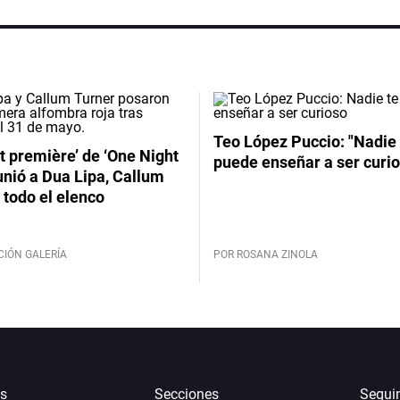
Teo López Puccio: "Nadie 
t première’ de ‘One Night
puede enseñar a ser curio
unió a Dua Lipa, Callum
 todo el elenco
CIÓN GALERÍA
POR ROSANA ZINOLA
s
Secciones
Segui