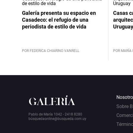
Galería presenta su espacio en
Casas cá
Casadeco: el refugio de una
arquitec
periodista de estilo de vida
Urugua
POR FEDERICA CHIARINO VANRELL
POR MARÍA 
Nosotro
Sobre 
Pablo de María 1042 - 2418 8280
Comerci
bú
squedaonline@busqueda.com.uy
Término