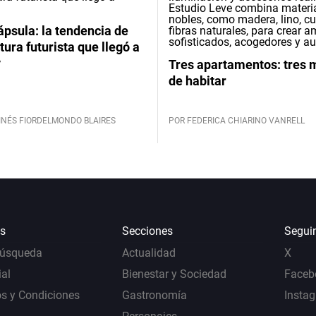
psula: la tendencia de
tura futurista que llegó a
y
Tres apartamentos: tres
de habitar
INÉS FIORDELMONDO BLAIRES
POR FEDERICA CHIARINO VANRELL
s
Secciones
Segui
Búsqueda
Actualidad
X
al
Bienestar y Sociedad
Faceb
s y Condiciones
Gastronomía
Insta