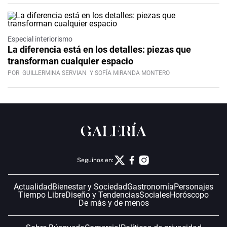
Especial interiorismo
La diferencia está en los detalles: piezas que
transforman cualquier espacio
POR
GUILLERMINA SERVIAN
Y SOFÍA MIRANDA MONTERO
Seguinos en:
Actualidad
Bienestar y Sociedad
Gastronomía
Personajes
Tiempo Libre
Diseño y Tendencias
Sociales
Horóscopo
De más y de menos