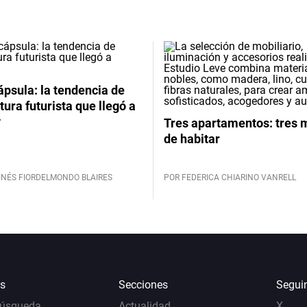
psula: la tendencia de
tura futurista que llegó a
y
Tres apartamentos: tres
de habitar
INÉS FIORDELMONDO BLAIRES
POR FEDERICA CHIARINO VANRELL
s
Secciones
Segui
Búsqueda
Actualidad
X