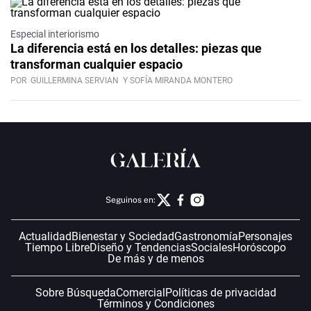
Especial interiorismo
La diferencia está en los detalles: piezas que
transforman cualquier espacio
POR
GUILLERMINA SERVIAN
Y SOFÍA MIRANDA MONTERO
Seguinos en:
Actualidad
Bienestar y Sociedad
Gastronomía
Personajes
Tiempo Libre
Diseño y Tendencias
Sociales
Horóscopo
De más y de menos
Sobre Búsqueda
Comercial
Políticas de privacidad
Términos y Condiciones