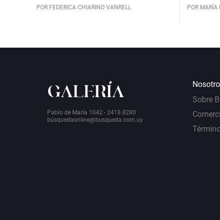
POR FEDERICA CHIARINO VANRELL
POR MARÍA 
Nosotro
Sobre 
Pablo de María 1042 - 2418 8280
Comerci
bú
squedaonline@busqueda.com.uy
Término