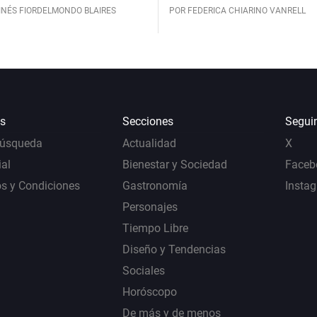
INÉS FIORDELMONDO BLAIRES
POR FEDERICA CHIARINO VANRELL
s
Secciones
Segui
Búsqueda
Actualidad
X
al
Bienestar y Sociedad
Faceb
s y Condiciones
Gastronomía
Insta
Personajes
Tiempo Libre
Diseño y Tendencias
Sociales
Horóscopo
De más y de menos