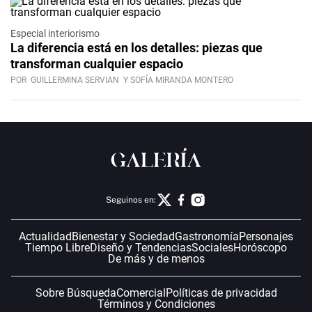
Especial interiorismo
La diferencia está en los detalles: piezas que
transforman cualquier espacio
POR
GUILLERMINA SERVIAN
Y SOFÍA MIRANDA MONTERO
Seguinos en:
Actualidad
Bienestar y Sociedad
Gastronomía
Personajes
Tiempo Libre
Diseño y Tendencias
Sociales
Horóscopo
De más y de menos
Sobre Búsqueda
Comercial
Políticas de privacidad
Términos y Condiciones