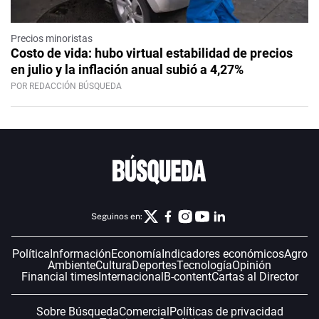
Precios minoristas
Costo de vida: hubo virtual estabilidad de precios
en julio y la inflación anual subió a 4,27%
POR REDACCIÓN BÚSQUEDA
Seguinos en:
Política
Información
Economía
Indicadores económicos
Agro
Ambiente
Cultura
Deportes
Tecnología
Opinión
Financial times
Internacional
B-content
Cartas al Director
Sobre Búsqueda
Comercial
Políticas de privacidad