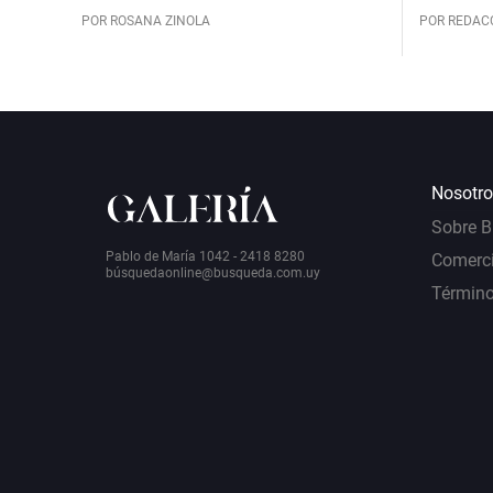
POR ROSANA ZINOLA
POR REDAC
Nosotro
Sobre 
Pablo de María 1042 - 2418 8280
Comerci
bú
squedaonline@busqueda.com.uy
Término