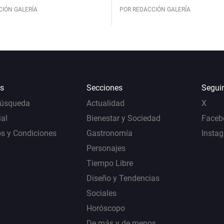
CIÓN GALERÍA
POR REDACCIÓN GALERÍA
s
Secciones
Segui
Búsqueda
Actualidad
X
al
Bienestar y Sociedad
Faceb
s y Condiciones
Gastronomía
Insta
Personajes
Tiempo Libre
Diseño y Tendencias
Sociales
Horóscopo
De más y de menos