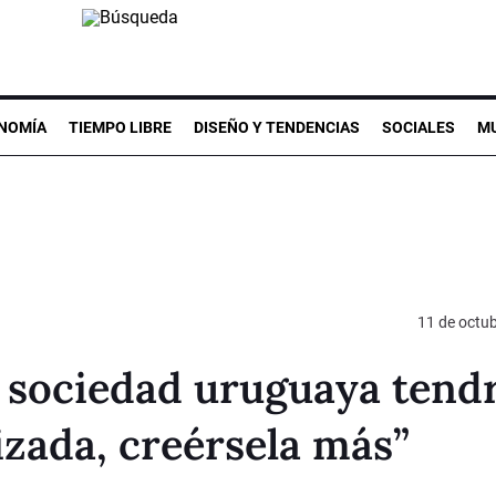
NOMÍA
TIEMPO LIBRE
DISEÑO Y TENDENCIAS
SOCIALES
MU
11 de octu
 sociedad uruguaya tend
izada, creérsela más”