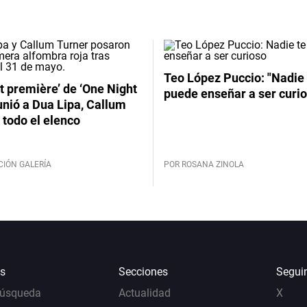
Teo López Puccio: "Nadie 
t première’ de ‘One Night
puede enseñar a ser curio
unió a Dua Lipa, Callum
 todo el elenco
CIÓN GALERÍA
POR ROSANA ZINOLA
s
Secciones
Segui
Búsqueda
Actualidad
X