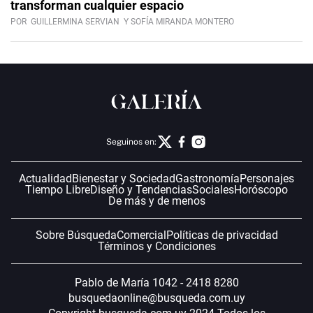
transforman cualquier espacio
POR
GUILLERMINA SERVIAN
Y SOFÍA MIRANDA MONTERO
Seguinos en:
Actualidad
Bienestar y Sociedad
Gastronomía
Personajes
Tiempo Libre
Diseño y Tendencias
Sociales
Horóscopo
De más y de menos
Sobre Búsqueda
Comercial
Políticas de privacidad
Términos y Condiciones
Pablo de María 1042 - 2418 8280
busquedaonline@busqueda.com.uy