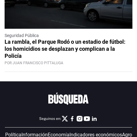
Seguridad Pública
La rambla, el Parque Rodó o un estadio de fútbol:
los homicidios se desplazan y complican a la
Policía
POR JUAN FRANCISCO PITTALUGA
Seguinos en:
Política
Información
Economía
Indicadores económicos
Agro