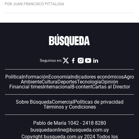
POR JUAN FRANCISCO PITTALUGA
Seguinos en:
Política
Información
Economía
Indicadores económicos
Agro
Ambiente
Cultura
Deportes
Tecnología
Opinión
Financial times
Internacional
B-content
Cartas al Director
Sobre Búsqueda
Comercial
Políticas de privacidad
Términos y Condiciones
Pablo de María 1042 - 2418 8280
busquedaonline@busqueda.com.uy
Copyright busqueda.com.uy 2024 Todos los