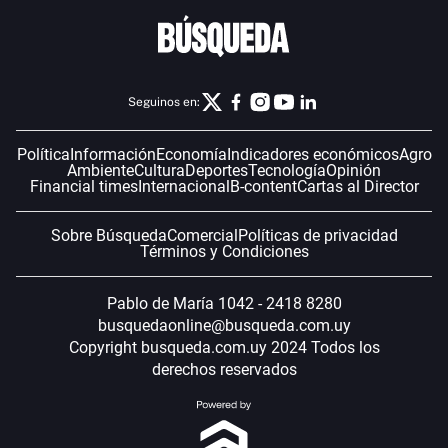
Seguinos en:
Política
Información
Economía
Indicadores económicos
Agro
Ambiente
Cultura
Deportes
Tecnología
Opinión
Financial times
Internacional
B-content
Cartas al Director
Sobre Búsqueda
Comercial
Políticas de privacidad
Términos y Condiciones
Pablo de María 1042 - 2418 8280
busquedaonline@busqueda.com.uy
Copyright busqueda.com.uy 2024 Todos los
derechos reservados