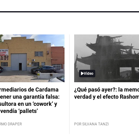
Video
ermediarios de Cardama
¿Qué pasó ayer?: la memor
ener una garantía falsa:
verdad y el efecto Rasho
ultora en un ‘cowork’ y
vendía ‘pallets’
ERMO DRAPER
POR SILVANA TANZI