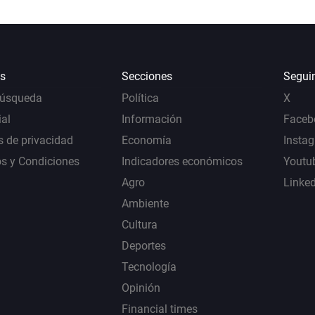
s
Secciones
Segui
Búsqueda
Política
X
al
Información
Faceb
s de privacidad
Economía
Insta
s y Condiciones
Indicadores económicos
Youtu
Agro
Linke
Ambiente
Cultura
Deportes
Tecnología
Opinión
Financial times