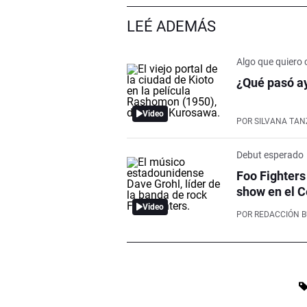
LEÉ ADEMÁS
Algo que quiero 
¿Qué pasó ay
Video
POR
SILVANA TAN
Debut esperado
Foo Fighters
show en el C
Video
POR
REDACCIÓN 