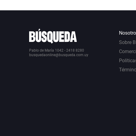
Nosotro
Sobre 
Pablo de María 1042 - 2418 8280
Comerci
busquedaonline@busqueda.com.uy
Política
Término