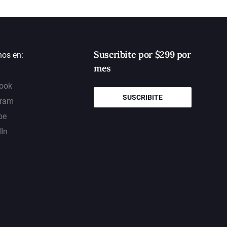
Suscribite por $299 por
nos en:
mes
ook
SUSCRIBITE
gram
be
dIn