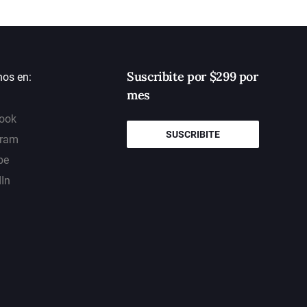
Suscribite por $299 por
nos en:
mes
ook
SUSCRIBITE
gram
be
dIn