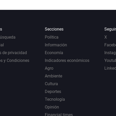
s
Secciones
Segui
Búsqueda
Política
X
al
Información
Faceb
s de privacidad
Economía
Insta
s y Condiciones
Indicadores económicos
Youtu
Agro
Linke
Ambiente
Cultura
Deportes
Tecnología
Opinión
Financial times