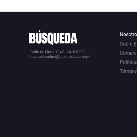
Nosotro
Sobre 
Pablo de María 1042 - 2418 8280
Comerci
busquedaonline@busqueda.com.uy
Política
Término