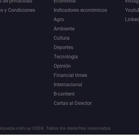
s de privacidad
Economía
Insta
s y Condiciones
Indicadores económicos
Youtu
Agro
Linke
Ambiente
Cultura
Deportes
Tecnología
Opinión
Financial times
Internacional
B-content
Cartas al Director
squeda.com.uy 2024. Todos los derechos reservados