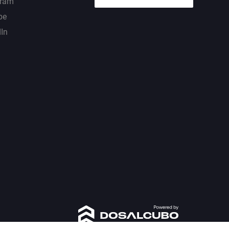
gram
be
dIn