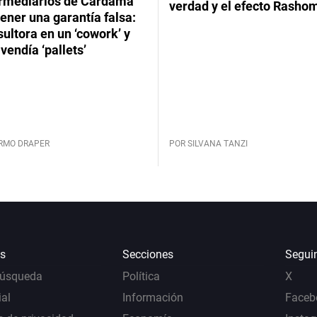
ermediarios de Cardama
verdad y el efecto Rasho
ener una garantía falsa:
ultora en un ‘cowork’ y
vendía ‘pallets’
ERMO DRAPER
POR SILVANA TANZI
s
Secciones
Segui
Búsqueda
Política
X
al
Información
Faceb