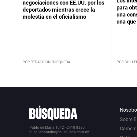
Los int
negociaciones con EE.UU. por los
para obt
deportados mientras crece la
una cons
molestia en el oficialismo
una que 
POR REDACCIÓN BÚSQUEDA
POR GUILL
Nosotro
Sobre 
Pablo de María 1042 - 2418 8280
Comerci
busquedaonline@busqueda.com.uy