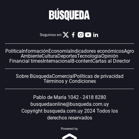
Seguinos en:
Política
Información
Economía
Indicadores económicos
Agro
Ambiente
Cultura
Deportes
Tecnología
Opinión
Financial times
Internacional
B-content
Cartas al Director
Sobre Búsqueda
Comercial
Políticas de privacidad
Términos y Condiciones
Pablo de María 1042 - 2418 8280
busquedaonline@busqueda.com.uy
Copyright busqueda.com.uy 2024 Todos los
derechos reservados