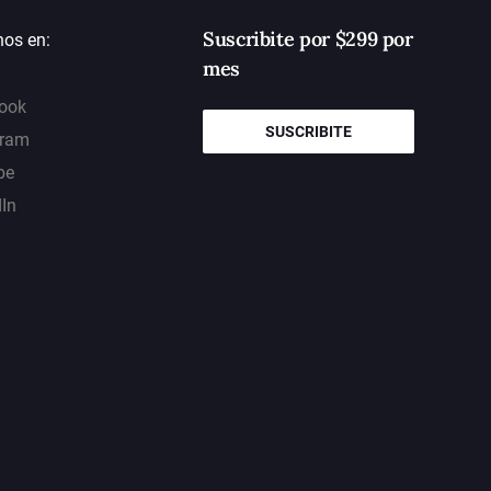
Suscribite por $299 por
nos en:
mes
ook
SUSCRIBITE
gram
be
dIn