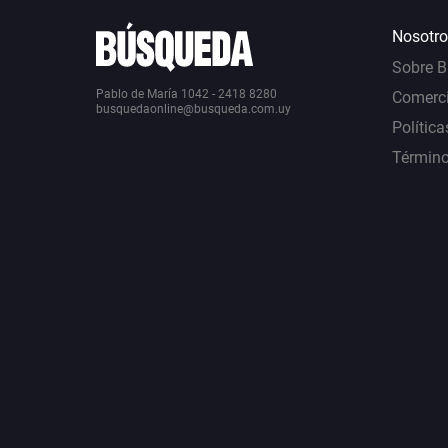
Nosotro
Sobre 
Pablo de María 1042 - 2418 8280
Comerci
busquedaonline@busqueda.com.uy
Política
Término