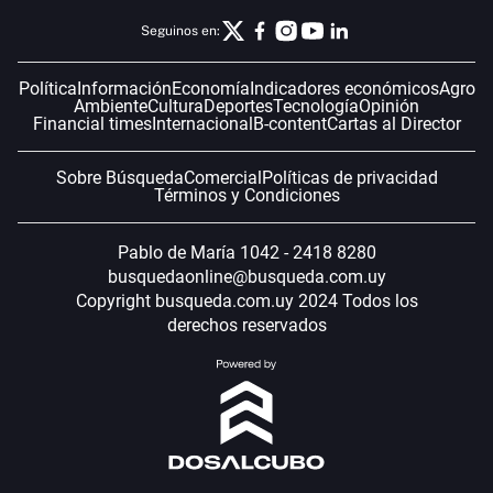
Seguinos en:
Política
Información
Economía
Indicadores económicos
Agro
Ambiente
Cultura
Deportes
Tecnología
Opinión
Financial times
Internacional
B-content
Cartas al Director
Sobre Búsqueda
Comercial
Políticas de privacidad
Términos y Condiciones
Pablo de María 1042 - 2418 8280
busquedaonline@busqueda.com.uy
Copyright busqueda.com.uy 2024 Todos los
derechos reservados