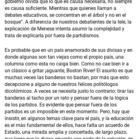
gobierno olvida que lo que es causa necesaria, no siempre
es causa suficiente. Mientras que quienes llaman a
debates educativos, se concentran en el árbol y no en el
bosque”. A diferencia de nuestros debatientes de la tele, la
explicación de Menese intenta asumir la complejidad y
trata de explicarla por fuera de partidismos.
Es probable que en un país enamorado de sus divisas y en
donde algunas son tan viejas como el propio país, una
columna como esta no caiga bien. Como no cae bien ir a
un clásico a gritar ¡aguante, Boston River! El asunto es que
muchas veces las banderas no bastan, por más que esto
decepcione a alguno de nuestros felices politólogos
dicotómicos. A veces se necesita justo lo contrario: tirar las
banderas al tacho por un rato y pensar fuera de la lógica
de los partidos. Es evidente que pensar fuera de los
partidos es un imposible en este momento. Pero, hay que
insistir, en algunos temas clave para el país, y la educación
es el más fundamental de ellos, hace falta un acuerdo de
Estado, una mirada amplia y concertada, de largo plazo,
que logre que la divisa opuesta sea parte de la solución, en