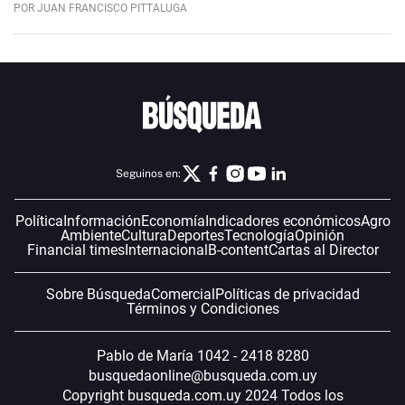
POR JUAN FRANCISCO PITTALUGA
Seguinos en:
Política
Información
Economía
Indicadores económicos
Agro
Ambiente
Cultura
Deportes
Tecnología
Opinión
Financial times
Internacional
B-content
Cartas al Director
Sobre Búsqueda
Comercial
Políticas de privacidad
Términos y Condiciones
Pablo de María 1042 - 2418 8280
busquedaonline@busqueda.com.uy
Copyright busqueda.com.uy 2024 Todos los