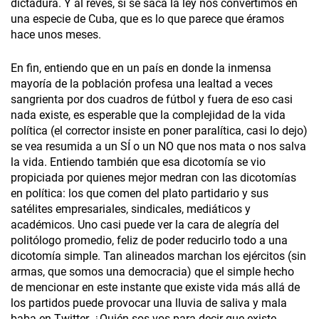
dictadura. Y al revés, si se saca la ley nos convertimos en
una especie de Cuba, que es lo que parece que éramos
hace unos meses.
En fin, entiendo que en un país en donde la inmensa
mayoría de la población profesa una lealtad a veces
sangrienta por dos cuadros de fútbol y fuera de eso casi
nada existe, es esperable que la complejidad de la vida
política (el corrector insiste en poner paralítica, casi lo dejo)
se vea resumida a un SÍ o un NO que nos mata o nos salva
la vida. Entiendo también que esa dicotomía se vio
propiciada por quienes mejor medran con las dicotomías
en política: los que comen del plato partidario y sus
satélites empresariales, sindicales, mediáticos y
académicos. Uno casi puede ver la cara de alegría del
politólogo promedio, feliz de poder reducirlo todo a una
dicotomía simple. Tan alineados marchan los ejércitos (sin
armas, que somos una democracia) que el simple hecho
de mencionar en este instante que existe vida más allá de
los partidos puede provocar una lluvia de saliva y mala
baba en Twitter. ¿Quién sos vos para decir que existe