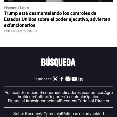
Financial Times
Trump está desmantelando los controles de
Estados Unidos sobre el poder ejecutivo, advierten
exfuncionarios
POR AMY MACKINNON
Seguinos en:
Política
Información
Economía
Indicadores económicos
Agro
Ambiente
Cultura
Deportes
Tecnología
Opinión
Financial times
Internacional
B-content
Cartas al Director
Sobre Búsqueda
Comercial
Políticas de privacidad