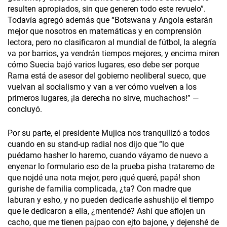
resulten apropiados, sin que generen todo este revuelo”.
Todavía agregó además que “Botswana y Angola estarán
mejor que nosotros en matemáticas y en comprensión
lectora, pero no clasificaron al mundial de fútbol, la alegría
va por barrios, ya vendrán tiempos mejores, y encima miren
cómo Suecia bajó varios lugares, eso debe ser porque
Rama está de asesor del gobierno neoliberal sueco, que
vuelvan al socialismo y van a ver cómo vuelven a los
primeros lugares, ¡la derecha no sirve, muchachos!” —
concluyó.
Por su parte, el presidente Mujica nos tranquilizó a todos
cuando en su stand-up radial nos dijo que “lo que
puédamo hasher lo haremo, cuando váyamo de nuevo a
enyenar lo formulario eso de la prueba pisha trataremo de
que nojdé una nota mejor, pero ¡qué queré, papá! shon
gurishe de familia complicada, ¿ta? Con madre que
laburan y esho, y no pueden dedicarle ashushijo el tiempo
que le dedicaron a ella, ¿mentendé? Ashí que aflojen un
cacho, que me tienen pajpao con ejto bajone, y dejenshé de