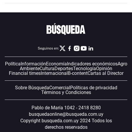
Seguinos en:
Política
Información
Economía
Indicadores económicos
Agro
Ambiente
Cultura
Deportes
Tecnología
Opinión
Financial times
Internacional
B-content
Cartas al Director
Sobre Búsqueda
Comercial
Políticas de privacidad
Términos y Condiciones
Pablo de María 1042 - 2418 8280
busquedaonline@busqueda.com.uy
Copyright busqueda.com.uy 2024 Todos los
derechos reservados