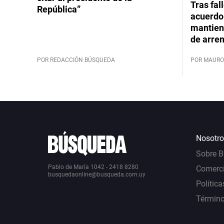
Tras fal
República”
acuerdo 
mantiene
de arre
POR REDACCIÓN BÚSQUEDA
POR MAURO
Nosotro
Sobre 
Pablo de María 1042 - 2418 8280
Comerci
busquedaonline@busqueda.com.uy
Política
Término