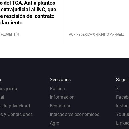
lo del TCA, Antía planteó
extrajudicial al INC, que
 rescisión del contrato
ndamiento
 FLORENTÍN
POR FEDERICA CHIARINO VANRELL
s
Secciones
Segui
Búsqueda
Política
X
al
Información
Faceb
s de privacidad
Economía
Insta
s y Condiciones
Indicadores económicos
Youtu
Agro
Linke