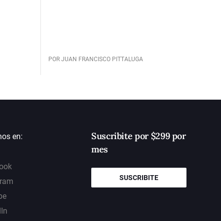
POR JUAN FRANCISCO PITTALUGA
Suscribite por $299 por
nos en:
mes
ook
SUSCRIBITE
gram
be
dIn