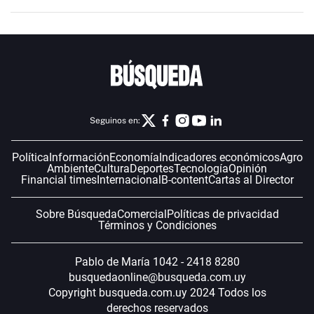
Seguinos en:
Política
Información
Economía
Indicadores económicos
Agro
Ambiente
Cultura
Deportes
Tecnología
Opinión
Financial times
Internacional
B-content
Cartas al Director
Sobre Búsqueda
Comercial
Políticas de privacidad
Términos y Condiciones
Pablo de María 1042 - 2418 8280
busquedaonline@busqueda.com.uy
Copyright busqueda.com.uy 2024 Todos los
derechos reservados