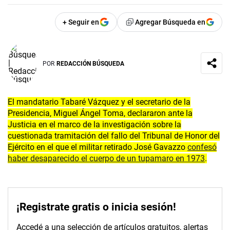
+ Seguir en
Agregar Búsqueda en
POR
REDACCIÓN BÚSQUEDA
El mandatario Tabaré Vázquez y el secretario de la
Presidencia, Miguel Ángel Toma, declararon ante la
Justicia en el marco de la investigación sobre la
cuestionada tramitación del fallo del Tribunal de Honor del
Ejército en el que el militar retirado José Gavazzo
confesó
haber desaparecido el cuerpo de un tupamaro en 1973
.
¡Registrate gratis o inicia sesión!
Accedé a una selección de artículos gratuitos, alertas