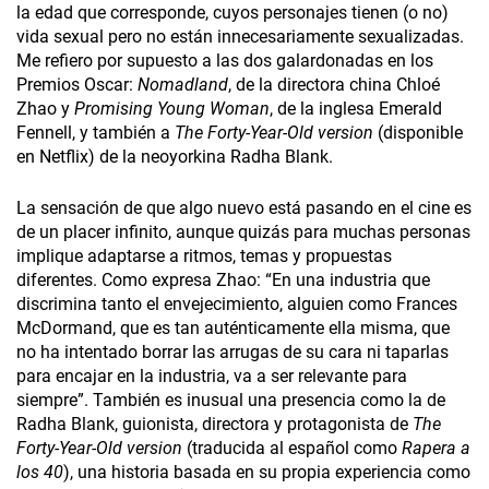
la edad que corresponde, cuyos personajes tienen (o no)
vida sexual pero no están innecesariamente sexualizadas.
Me refiero por supuesto a las dos galardonadas en los
Premios Oscar:
Nomadland
, de la directora china Chloé
Zhao y
Promising Young Woman
, de la inglesa Emerald
Fennell, y también a
The Forty-Year-Old
version
(disponible
en Netflix) de la neoyorkina Radha Blank.
La sensación de que algo nuevo está pasando en el cine es
de un placer infinito, aunque quizás para muchas personas
implique adaptarse a ritmos, temas y propuestas
diferentes. Como expresa Zhao: “En una industria que
discrimina tanto el envejecimiento, alguien como Frances
McDormand, que es tan auténticamente ella misma, que
no ha intentado borrar las arrugas de su cara ni taparlas
para encajar en la industria, va a ser relevante para
siempre”. También es inusual una presencia como la de
Radha Blank, guionista, directora y protagonista de
The
Forty-Year-Old version
(traducida al español como
Rapera a
los 40
), una historia basada en su propia experiencia como