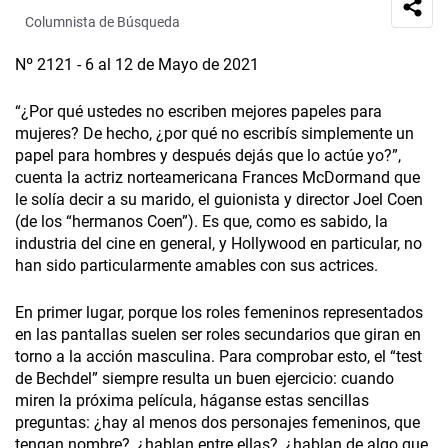
Columnista de Búsqueda
Nº 2121 - 6 al 12 de Mayo de 2021
“¿Por qué ustedes no escriben mejores papeles para
mujeres? De hecho, ¿por qué no escribís simplemente un
papel para hombres y después dejás que lo actúe yo?”,
cuenta la actriz norteamericana Frances McDormand que
le solía decir a su marido, el guionista y director Joel Coen
(de los “hermanos Coen”). Es que, como es sabido, la
industria del cine en general, y Hollywood en particular, no
han sido particularmente amables con sus actrices.
En primer lugar, porque los roles femeninos representados
en las pantallas suelen ser roles secundarios que giran en
torno a la acción masculina. Para comprobar esto, el “test
de Bechdel” siempre resulta un buen ejercicio: cuando
miren la próxima película, háganse estas sencillas
preguntas: ¿hay al menos dos personajes femeninos, que
tengan nombre?, ¿hablan entre ellas?, ¿hablan de algo que