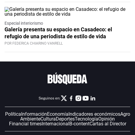
Especial interiorismo
Galería presenta su espacio en Casadeco: el
refugio de una periodista de estilo de vida
POR FEDERICA CHIARINO VANRELL
Seguinos en:
Política
Información
Economía
Indicadores económicos
Agro
Ambiente
Cultura
Deportes
Tecnología
Opinión
Financial times
Internacional
B-content
Cartas al Director