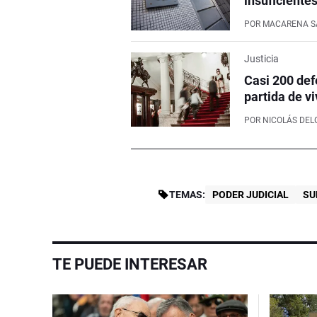
insuficiente
POR
MACARENA S
Justicia
Casi 200 def
partida de v
POR
NICOLÁS DE
TEMAS:
PODER JUDICIAL
SU
TE PUEDE INTERESAR