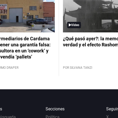
Video
ermediarios de Cardama
¿Qué pasó ayer?: la memor
ener una garantía falsa:
verdad y el efecto Rasho
ultora en un ‘cowork’ y
vendía ‘pallets’
ERMO DRAPER
POR SILVANA TANZI
s
Secciones
Segui
Búsqueda
Política
X