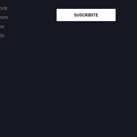
ook
SUSCRIBITE
gram
be
dIn