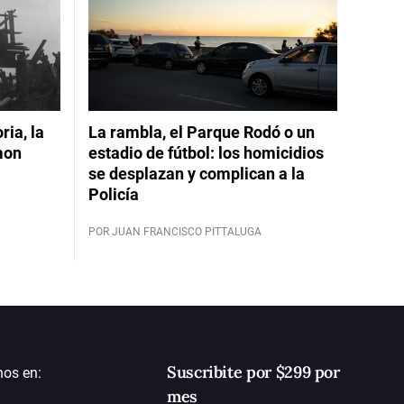
ia, la
La rambla, el Parque Rodó o un
mon
estadio de fútbol: los homicidios
se desplazan y complican a la
Policía
POR JUAN FRANCISCO PITTALUGA
Suscribite por $299 por
nos en:
mes