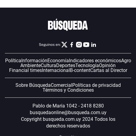
Seguinos en:
Política
Información
Economía
Indicadores económicos
Agro
Ambiente
Cultura
Deportes
Tecnología
Opinión
Financial times
Internacional
B-content
Cartas al Director
Sobre Búsqueda
Comercial
Políticas de privacidad
Términos y Condiciones
Pablo de María 1042 - 2418 8280
busquedaonline@busqueda.com.uy
Copyright busqueda.com.uy 2024 Todos los
derechos reservados