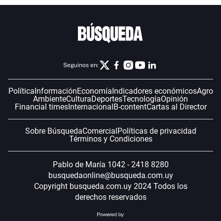
Seguinos en:
Política
Información
Economía
Indicadores económicos
Agro
Ambiente
Cultura
Deportes
Tecnología
Opinión
Financial times
Internacional
B-content
Cartas al Director
Sobre Búsqueda
Comercial
Políticas de privacidad
Términos y Condiciones
Pablo de María 1042 - 2418 8280
busquedaonline@busqueda.com.uy
Copyright busqueda.com.uy 2024 Todos los
derechos reservados