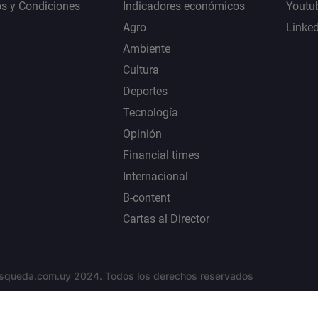
s y Condiciones
Indicadores económicos
Youtu
Agro
Linke
Ambiente
Cultura
Deportes
Tecnología
Opinión
Financial times
Internacional
B-content
Cartas al Director
squeda.com.uy 2024. Todos los derechos reservados