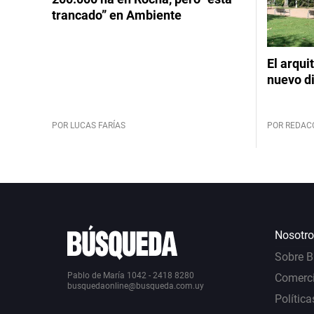
trancado” en Ambiente
El arqui
nuevo d
POR LUCAS FARÍAS
POR REDAC
Nosotro
Sobre 
Pablo de María 1042 - 2418 8280
Comerci
busquedaonline@busqueda.com.uy
Política