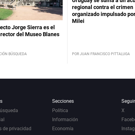
Uruguay se suma a un ac
regional contra el crimen
organizado impulsado por
Milei
tecto Jorge Sierra es el
irector del Museo Blanes
CIÓN BÚSQUEDA
POR JUAN FRANCISCO PITTALUGA
s
Secciones
Segui
Búsqueda
Política
X
al
Información
Faceb
s de privacidad
Economía
Insta