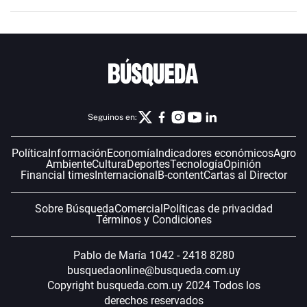
Seguinos en:
Política
Información
Economía
Indicadores económicos
Agro
Ambiente
Cultura
Deportes
Tecnología
Opinión
Financial times
Internacional
B-content
Cartas al Director
Sobre Búsqueda
Comercial
Políticas de privacidad
Términos y Condiciones
Pablo de María 1042 - 2418 8280
busquedaonline@busqueda.com.uy
Copyright busqueda.com.uy 2024 Todos los
derechos reservados