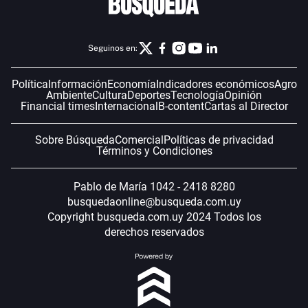
Seguinos en:
Política
Información
Economía
Indicadores económicos
Agro
Ambiente
Cultura
Deportes
Tecnología
Opinión
Financial times
Internacional
B-content
Cartas al Director
Sobre Búsqueda
Comercial
Políticas de privacidad
Términos y Condiciones
Pablo de María 1042 - 2418 8280
busquedaonline@busqueda.com.uy
Copyright busqueda.com.uy 2024 Todos los
derechos reservados