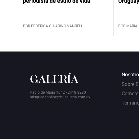
periodista de estilo de vida
Urugua
POR FEDERICA CHIARINO VANRELL
POR MARÍA 
Nosotro
Sobre 
Pablo de María 1042 - 2418 8280
Comerci
bú
squedaonline@busqueda.com.uy
Término