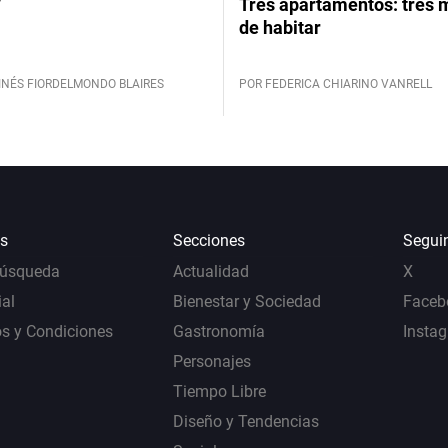
y
Tres apartamentos: tres
de habitar
INÉS FIORDELMONDO BLAIRES
POR FEDERICA CHIARINO VANRELL
s
Secciones
Segui
Búsqueda
Actualidad
X
al
Bienestar y Sociedad
Faceb
s y Condiciones
Gastronomía
Insta
Personajes
Tiempo Libre
Diseño y Tendencias