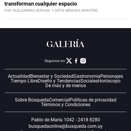
transforman cualquier espacio
POR
GUILLERMINA SERVIAN
Y SOFÍA MIRANDA MONTERO
Seguinos en:
Actualidad
Bienestar y Sociedad
Gastronomía
Personajes
Tiempo Libre
Diseño y Tendencias
Sociales
Horóscopo
De más y de menos
Sobre Búsqueda
Comercial
Políticas de privacidad
Términos y Condiciones
Pablo de María 1042 - 2418 8280
busquedaonline@busqueda.com.uy