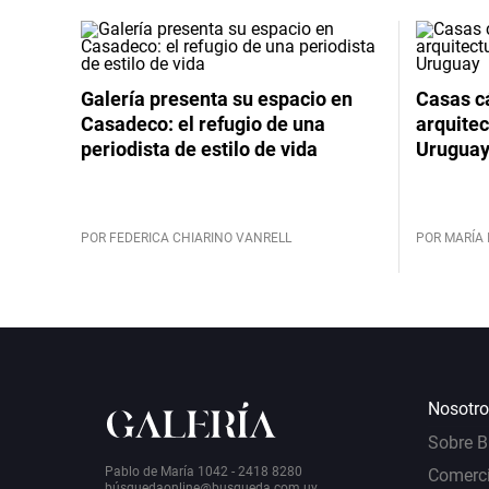
Galería presenta su espacio en
Casas cá
Casadeco: el refugio de una
arquitec
periodista de estilo de vida
Urugua
POR FEDERICA CHIARINO VANRELL
POR MARÍA 
Nosotro
Sobre 
Pablo de María 1042 - 2418 8280
Comerci
bú
squedaonline@busqueda.com.uy