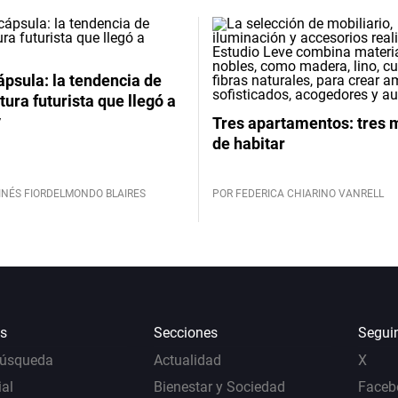
psula: la tendencia de
tura futurista que llegó a
y
Tres apartamentos: tres
de habitar
INÉS FIORDELMONDO BLAIRES
POR FEDERICA CHIARINO VANRELL
s
Secciones
Segui
Búsqueda
Actualidad
X
al
Bienestar y Sociedad
Faceb