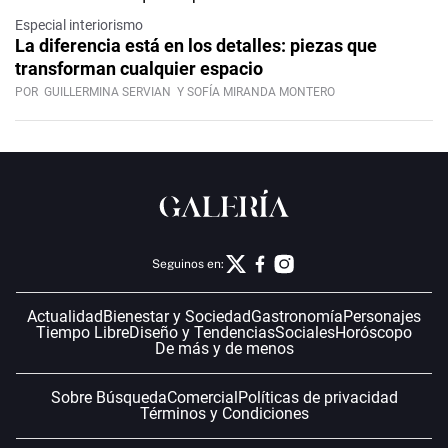
Especial interiorismo
La diferencia está en los detalles: piezas que
transforman cualquier espacio
POR
GUILLERMINA SERVIAN
Y SOFÍA MIRANDA MONTERO
Seguinos en:
Actualidad
Bienestar y Sociedad
Gastronomía
Personajes
Tiempo Libre
Diseño y Tendencias
Sociales
Horóscopo
De más y de menos
Sobre Búsqueda
Comercial
Políticas de privacidad
Términos y Condiciones