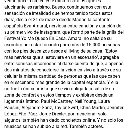
verían hacer esto en este mismo sofá. Es que es
alucinante, es rarísimo. Bueno, continuemos con esta
sensación de irrealidad que hemos tenido todos estos
días", decía el 21 de marzo desde Madrid la cantante
española Eva Amaral, nerviosa entre canción y canción de
su primer vivo de Instagram, que formó parte de la grilla del
Festival Yo Me Quedo En Casa. Amaral no salía de su
asombro por estar tocando para más de 15.000 personas
con los pies descalzos desde el living de su casa. "Estoy
más nerviosa que si estuviera en un escenario", agregaba
entre sonrisas incómodas al darse cuenta de que, a apenas
dos minutos de conectarse, la veían en vivo a través de su
celular la misma cantidad de personas que las que caben
en el escenario más grande de la capital española. Y ella
no fue la única artista que se vio obligada a salir de su
zona de confort en estos tiempos y exhibirse desde un
lugar más íntimo. Paul McCartney, Neil Young, Laura
Pausini, Alejandro Sanz, Taylor Swift, Chris Martin, Jennifer
López, Fito Páez, Jorge Drexler, por mencionar solo
algunos, también han dado conciertos online. Y no solo los
músicos se han subido a la red. También actores,