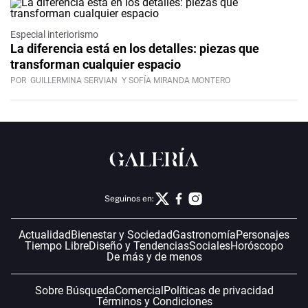
Especial interiorismo
La diferencia está en los detalles: piezas que
transforman cualquier espacio
POR
GUILLERMINA SERVIAN
Y SOFÍA MIRANDA MONTERO
Seguinos en:
Actualidad
Bienestar y Sociedad
Gastronomía
Personajes
Tiempo Libre
Diseño y Tendencias
Sociales
Horóscopo
De más y de menos
Sobre Búsqueda
Comercial
Políticas de privacidad
Términos y Condiciones