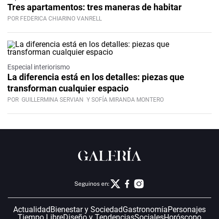
Tres apartamentos: tres maneras de habitar
POR FEDERICA CHIARINO VANRELL
Especial interiorismo
La diferencia está en los detalles: piezas que
transforman cualquier espacio
POR
GUILLERMINA SERVIAN
Y SOFÍA MIRANDA MONTERO
Seguinos en:
Actualidad
Bienestar y Sociedad
Gastronomía
Personajes
Tiempo Libre
Diseño y Tendencias
Sociales
Horóscopo