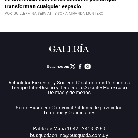
transforman cualquier espacio
POR
GUILLERMINA SERVIAN
Y SOFÍA MIRANDA MONTERO
Seguinos en:
Actualidad
Bienestar y Sociedad
Gastronomía
Personajes
Tiempo Libre
Diseño y Tendencias
Sociales
Horóscopo
De más y de menos
Sobre Búsqueda
Comercial
Políticas de privacidad
Términos y Condiciones
Pablo de María 1042 - 2418 8280
busquedaonline@busqueda.com.uy