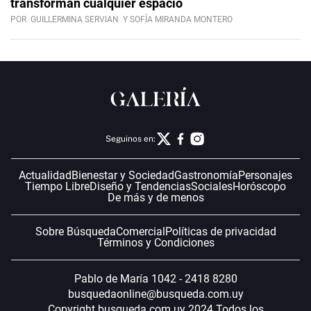
transforman cualquier espacio
POR
GUILLERMINA SERVIAN
Y SOFÍA MIRANDA MONTERO
Seguinos en:
Actualidad
Bienestar y Sociedad
Gastronomía
Personajes
Tiempo Libre
Diseño y Tendencias
Sociales
Horóscopo
De más y de menos
Sobre Búsqueda
Comercial
Políticas de privacidad
Términos y Condiciones
Pablo de María 1042 - 2418 8280
busquedaonline@busqueda.com.uy
Copyright busqueda.com.uy 2024 Todos los