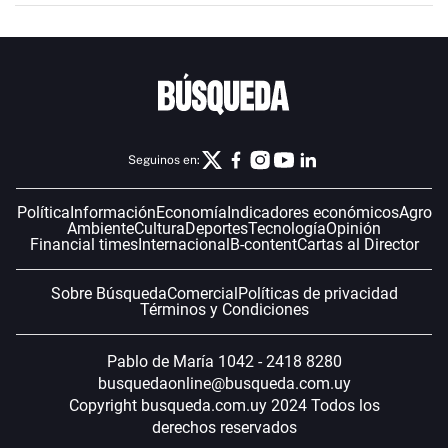
Seguinos en:
Política
Información
Economía
Indicadores económicos
Agro
Ambiente
Cultura
Deportes
Tecnología
Opinión
Financial times
Internacional
B-content
Cartas al Director
Sobre Búsqueda
Comercial
Políticas de privacidad
Términos y Condiciones
Pablo de María 1042 - 2418 8280
busquedaonline@busqueda.com.uy
Copyright busqueda.com.uy 2024 Todos los
derechos reservados