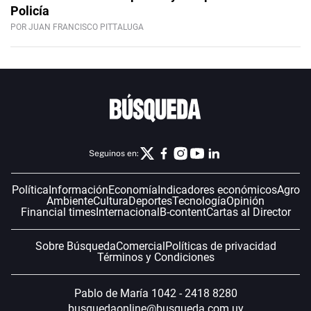
Policía
POR JUAN FRANCISCO PITTALUGA
Seguinos en:
Política
Información
Economía
Indicadores económicos
Agro
Ambiente
Cultura
Deportes
Tecnología
Opinión
Financial times
Internacional
B-content
Cartas al Director
Sobre Búsqueda
Comercial
Políticas de privacidad
Términos y Condiciones
Pablo de María 1042 - 2418 8280
busquedaonline@busqueda.com.uy