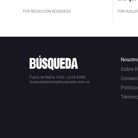
POR REDACCIÓN BÚSQUEDA
POR GUILL
Nosotro
Sobre 
Pablo de María 1042 - 2418 8280
Comerci
busquedaonline@busqueda.com.uy
Política
Término