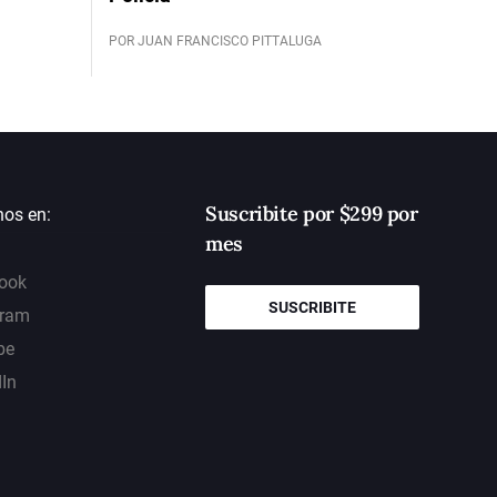
POR JUAN FRANCISCO PITTALUGA
Suscribite por $299 por
nos en:
mes
ook
SUSCRIBITE
gram
be
dIn