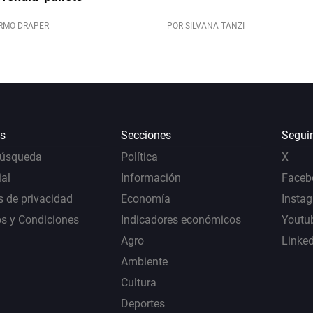
ERMO DRAPER
POR SILVANA TANZI
s
Secciones
Segui
Búsqueda
Política
X
al
Información
Faceb
s de privacidad
Economía
Insta
s y Condiciones
Indicadores económicos
Youtu
Agro
Linke
Ambiente
Cultura
Deportes