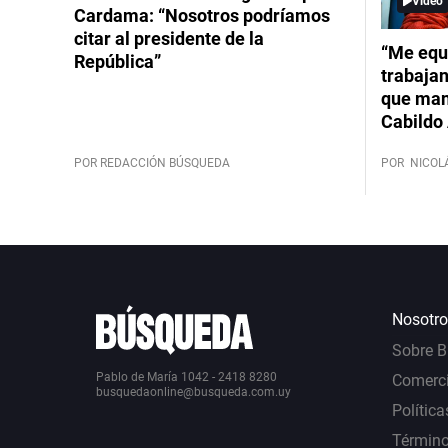
Video
Cardama: “Nosotros podríamos
citar al presidente de la
“Me equ
República”
trabajan
que mant
Cabildo 
POR REDACCIÓN BÚSQUEDA
POR
NICOL
Nosotro
Sobre 
Pablo de María 1042 - 2418 8280
Comerci
busquedaonline@busqueda.com.uy
Política
Término