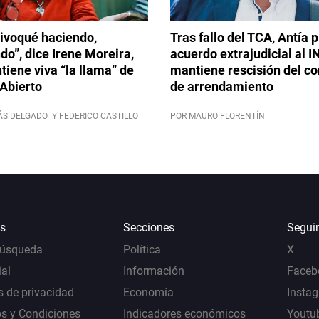
ivoqué haciendo,
Tras fallo del TCA, Antía 
do”, dice Irene Moreira,
acuerdo extrajudicial al I
iene viva “la llama” de
mantiene rescisión del co
Abierto
de arrendamiento
ÁS DELGADO
Y FEDERICO CASTILLO
POR MAURO FLORENTÍN
s
Secciones
Segui
Búsqueda
Política
X
al
Información
Faceb
s de privacidad
Economía
Insta
s y Condiciones
Indicadores económicos
Youtu