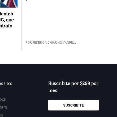
planteó
NC, que
ntrato
POR FEDERICA CHIARINO VANRELL
Suscribite por $299 por
nos en:
mes
ook
SUSCRIBITE
gram
be