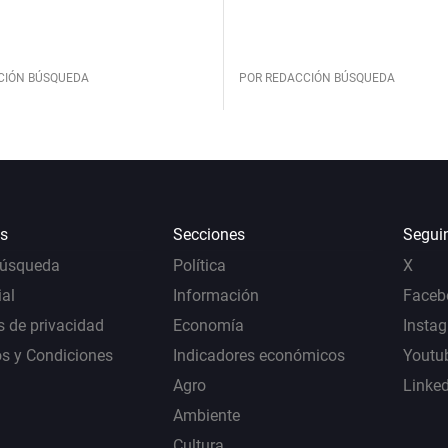
CIÓN BÚSQUEDA
POR REDACCIÓN BÚSQUEDA
s
Secciones
Segui
Búsqueda
Política
X
al
Información
Faceb
s de privacidad
Economía
Insta
s y Condiciones
Indicadores económicos
Youtu
Agro
Linke
Ambiente
Cultura