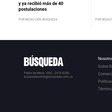
y ya recibió más de 40
postulaciones
POR REDACCIÓN BÚSQUEDA
POR REDAC
Nosotro
Sobre 
Pablo de María 1042 - 2418 8280
Comerci
busquedaonline@busqueda.com.uy
Política
Término