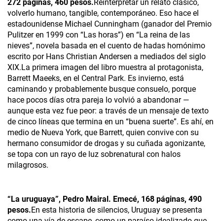
272 páginas, 460 pesos.
Reinterpretar un relato clásico,
volverlo humano, tangible, contemporáneo. Eso hace el
estadounidense Michael Cunningham (ganador del Premio
Pulitzer en 1999 con “Las horas”) en “La reina de las
nieves”, novela basada en el cuento de hadas homónimo
escrito por Hans Christian Andersen a mediados del siglo
XIX.La primera imagen del libro muestra al protagonista,
Barrett Maeeks, en el Central Park. Es invierno, está
caminando y probablemente busque consuelo, porque
hace pocos días otra pareja lo volvió a abandonar —
aunque esta vez fue peor: a través de un mensaje de texto
de cinco líneas que termina en un “buena suerte”. Es ahí, en
medio de Nueva York, que Barrett, quien convive con su
hermano consumidor de drogas y su cuñada agonizante,
se topa con un rayo de luz sobrenatural con halos
milagrosos.
“La uruguaya”, Pedro Mairal. Emecé, 168 páginas, 490
pesos.
En esta historia de silencios, Uruguay se presenta
como una vía de escape, como un paraíso idealizado que