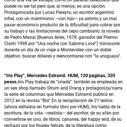
puede no ser tal pero que, al menos, es una opción.
Protagonizada por Lucas Pereyra, un escritor argentino
infiel, con un matrimonio —con hijo— ya extinto y un mal
pasar económico producto de la dificultad para cobrar por
su trabajo y las limitaciones del cepo cambiario, la novela
de Pedro Mairal (Buenos Aires, 1978; ganador del Premio
Clarín 1998 por “Una noche con Sabrina Love”) transcurre
durante un día de un viaje a Montevideo con un doble
objetivo: buscar dólares y reencontrarse con “la uruguaya”.
“Iris Play”, Mercedes Estramil. HUM, 120 páginas, 320
pesos.
Iris Play trabaja de “criada”, también es empleada en
un sex shop llamado Strum and Drang y protagoniza/narra
la serie de columnas que Mercedes Estramil publicó en
2012 en la revista “Bla”.En la recopilación de 21 textos
(ahora editados en formato libro por HUM), Iris habla de la
escritura, de la vida —realista— del escritor, de su afán por
convertirse en uno, de libros, cánones, del happy end, de su
rechazo por los finales felices, de la literatura como