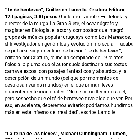
“Té de benteveo”, Guillermo Lamolle. Criatura Editora,
128 páginas, 380 pesos.
Guillermo Lamolle —el letrista y
director de la murga La Gran Siete, el oceanógrafo y
magíster en Biología, el actor y compositor que integró
grupos de música popular uruguaya como Los Mareados,
el investigador en genómica y evolución molecular— acaba
de publicar su primer libro de ficción.“Té de benteveo”,
editado por Criatura, reúne un compilado de 19 relatos
fieles a la pluma que el autor suele destinar a sus textos
carnavalescos: con pasajes fantásticos y absurdos, y la
descripción de un mundo (del que por momentos de
desglosan varios mundos) en el que priman leyes
aparentemente irracionales. “No sé cómo llegamos a él,
pero sospecho que el té de benteveo tuvo algo que ver. Por
eso, en adelante, deberemos evitarlo; podríamos hundirnos
más en este infierno de irrealidad”, escribe Lamolle.
“La reina de las nieves”, Michael Cunningham­. Lumen,