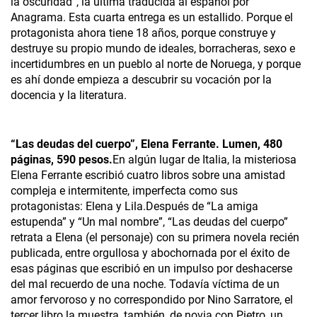
la oscuridad”, la última traducida al español por
Anagrama. Esta cuarta entrega es un estallido. Porque el
protagonista ahora tiene 18 años, porque construye y
destruye su propio mundo de ideales, borracheras, sexo e
incertidumbres en un pueblo al norte de Noruega, y porque
es ahí donde empieza a descubrir su vocación por la
docencia y la literatura.
“Las deudas del cuerpo”, Elena Ferrante. Lumen, 480
páginas, 590 pesos.
En algún lugar de Italia, la misteriosa
Elena Ferrante escribió cuatro libros sobre una amistad
compleja e intermitente, imperfecta como sus
protagonistas: Elena y Lila.Después de “La amiga
estupenda” y “Un mal nombre”, “Las deudas del cuerpo”
retrata a Elena (el personaje) con su primera novela recién
publicada, entre orgullosa y abochornada por el éxito de
esas páginas que escribió en un impulso por deshacerse
del mal recuerdo de una noche. Todavía víctima de un
amor fervoroso y no correspondido por Nino Sarratore, el
tercer libro la muestra, también, de novia con Pietro, un