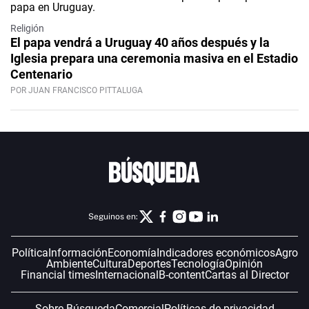
Religión
El papa vendrá a Uruguay 40 años después y la
Iglesia prepara una ceremonia masiva en el Estadio
Centenario
POR JUAN FRANCISCO PITTALUGA
Seguinos en:
Política
Información
Economía
Indicadores económicos
Agro
Ambiente
Cultura
Deportes
Tecnología
Opinión
Financial times
Internacional
B-content
Cartas al Director
Sobre Búsqueda
Comercial
Políticas de privacidad