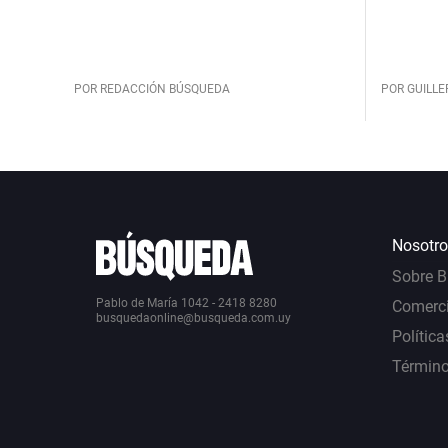
POR REDACCIÓN BÚSQUEDA
POR GUILL
Nosotro
Sobre 
Pablo de María 1042 - 2418 8280
Comerci
busquedaonline@busqueda.com.uy
Política
Término