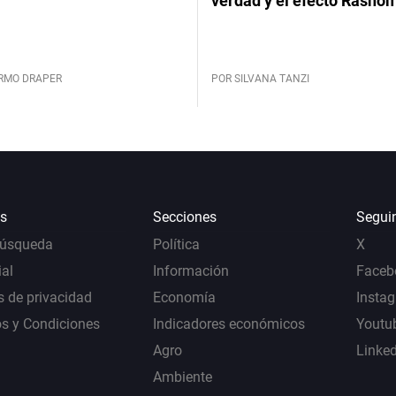
verdad y el efecto Rasho
ERMO DRAPER
POR SILVANA TANZI
s
Secciones
Segui
Búsqueda
Política
X
al
Información
Faceb
s de privacidad
Economía
Insta
s y Condiciones
Indicadores económicos
Youtu
Agro
Linke
Ambiente