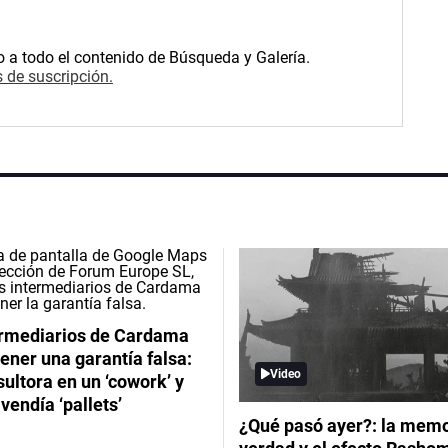
o a todo el contenido de Búsqueda y Galería.
 de suscripción.
ermediarios de Cardama
ener una garantía falsa:
Video
ultora en un ‘cowork’ y
vendía ‘pallets’
¿Qué pasó ayer?: la memor