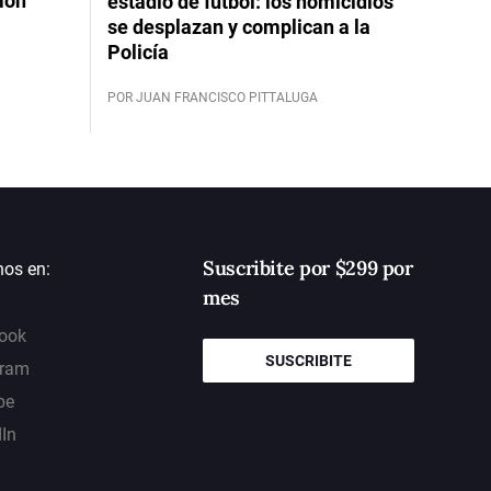
mon
estadio de fútbol: los homicidios
se desplazan y complican a la
Policía
POR JUAN FRANCISCO PITTALUGA
Suscribite por $299 por
nos en:
mes
ook
SUSCRIBITE
gram
be
dIn