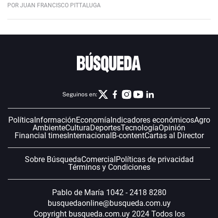
POR JUAN FRANCISCO PITTALUGA
Seguinos en:
Política
Información
Economía
Indicadores económicos
Agro
Ambiente
Cultura
Deportes
Tecnología
Opinión
Financial times
Internacional
B-content
Cartas al Director
Sobre Búsqueda
Comercial
Políticas de privacidad
Términos y Condiciones
Pablo de María 1042 - 2418 8280
busquedaonline@busqueda.com.uy
Copyright busqueda.com.uy 2024 Todos los